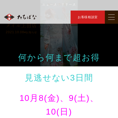
ニュース・リリース
トップ
ニュース・リリース
秋の大ご奉仕会
＞
＞
秋の大ご奉仕会 ｜きものたちばなイオンス
お客様相談室
タイル上田店｜
2021.10.08
#お知らせ
何から何まで超お得
見逃せない3日間
10月8(金)、9(土)、
10(日)