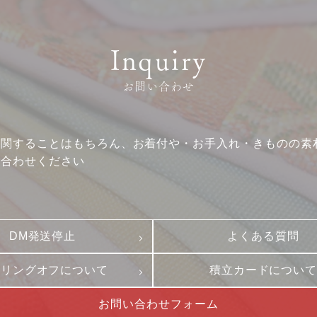
クーリングオフ
ビジョン
よくある質問
沿革
Inquiry
積立カード
サステナビリティ
プライバシーポリシー
プレスリリース
お問い合わせ
古物営業法に基づく表
に関することはもちろん、お着付や・お手入れ・きものの素
い合わせください
DM発送停止
よくある質問
ーリングオフについて
積立カードについ
お問い合わせフォーム