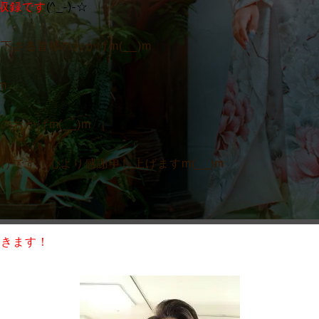
の収録です
(^_-)-☆
さる皆様のおかげm(__)m
m
おかげm(__)m
です 心より感謝申し上げますm(__)m
てきます！