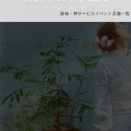
ニュース・リリース
長【たちばな佐久店】
振袖・袴
サービス
イベント
店舗一覧
5日・・・ ゆいちゃん店長【た
店長です(^_-)-☆