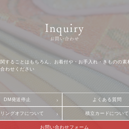
クーリングオフ
ビジョン
よくある質問
沿革
Inquiry
積立カード
サステナビリティ
プライバシーポリシー
プレスリリース
お問い合わせ
古物営業法に基づく表
に関することはもちろん、お着付や・お手入れ・きものの素
い合わせください
DM発送停止
よくある質問
ーリングオフについて
積立カードについ
お問い合わせフォーム