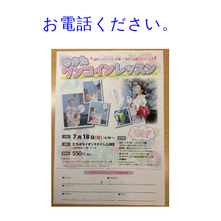
ギャラリー
企業情報
お電話ください。
イベント
ビジョン
店舗一覧
沿革
サステナビリティ
コラム
プレスリリース
動画コンテンツ