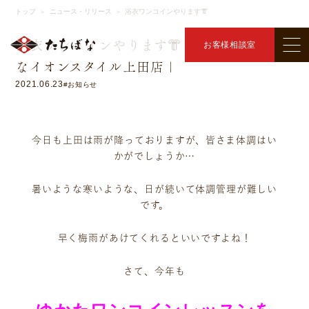
ニュース・リリース
トップ
ニュース・リリース
浴衣ワンコインやります👘
＞
＞
浴衣ワンコインやります👘 ｜きものたちば
お客様相談室
なイオンスタイル上田店｜
2021.06.23
#お知らせ
今日も上田は雨が降っておりますが、皆さま体調はい
かがでしょうか…
暑いような寒いような、日が続いて体調管理が難しい
です。
早く梅雨があけてくれるといいですよね！
さて、今年も