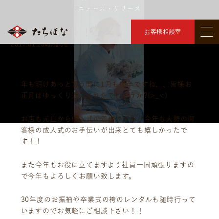
ニュース・リリース
トップ
ニュース・リリース
2017年スタート！！
＞
＞
2017年スタート！！
お客様相談室
2017.01.20
#お知らせ
年も明けあっと言う間に1月も後半ですね、、皆様お
正月はゆっくり過ごされたでしょうか?(>_<)
お店も元旦から成人式の着付けがあり今年も大勢の御
客様の成人式のお手伝いが出来とても嬉しかったで
す！！
また今年もお役に立てますよう社員一同頑張りますの
で今年もよろしくお願い致します。
30年度のお振袖や卒業式の袴のレンタルも随時行って
いますのでお気軽にご相談下さい！！