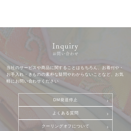
ニュース
サービス
ギャラリー
企業情報
Inquiry
イベント
お問い合わせ
ビジョン
店舗一覧
沿革
当社のサービスや商品に関することはもちろん、お着付や・
サステナビリティ
コラム
お手入れ・きものの素朴な疑問やわからないことなど、お気
軽にお問い合わせください
プレスリリース
動画コンテンツ
DM発送停止
よくある質問
クーリングオフについて