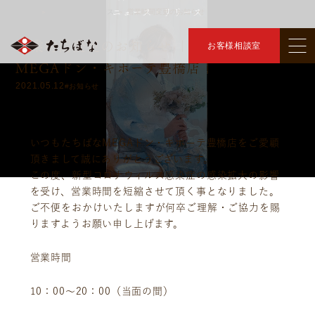
ニュース・リリース
トップ
ニュース・リリース
営業時間変更のお知らせ
＞
＞
営業時間変更のお知らせ ｜きものたちばな
お客様相談室
MEGAドン・キホーテ豊橋店｜
2021.05.12
#お知らせ
いつもたちばなMEGAドン・キホーテ豊橋店をご愛顧
頂きまして誠にありがとうございます。
この度、新型コロナウィルス感染症の感染拡大の影響
を受け、営業時間を短縮させて頂く事となりました。
ご不便をおかけいたしますが何卒ご理解・ご協力を賜
りますようお願い申し上げます。
営業時間
10：00～20：00（当面の間）