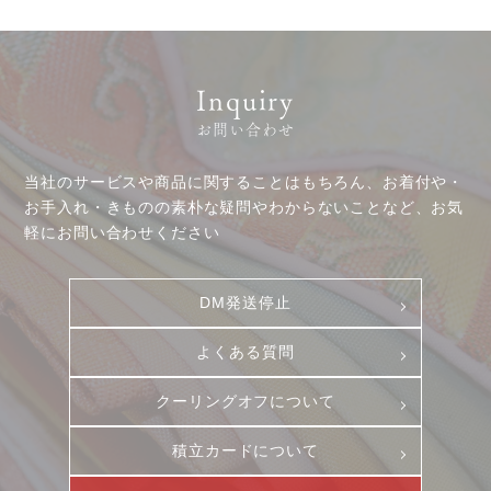
Inquiry
ニュース
サービス
お問い合わせ
ギャラリー
企業情報
イベント
ビジョン
当社のサービスや商品に関することはもちろん、お着付や・
お手入れ・きものの素朴な疑問やわからないことなど、お気
店舗一覧
沿革
軽にお問い合わせください
サステナビリティ
コラム
プレスリリース
動画コンテンツ
DM発送停止
よくある質問
クーリングオフについて
積立カードについて