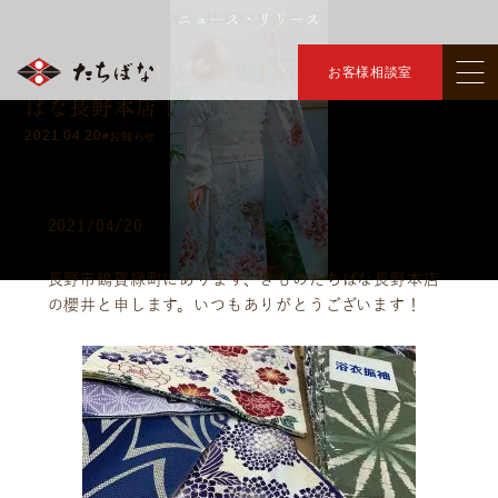
ニュース・リリース
トップ
ニュース・リリース
【長野本店】ゆかた
＞
＞
【長野市】 【長野本店】ゆかた ｜着物たち
お客様相談室
ばな長野本店｜
2021.04.20
#お知らせ
2021/04/20
長野市鶴賀緑町にあります、きものたちばな長野本店
の櫻井と申します。いつもありがとうございます！