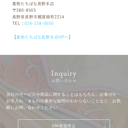
着物たちばな長野本店
〒380-8503
長野県長野市鶴賀緑町2214
TEL：
026-238-0500
お客様相談室
採用情報
【着物たちばな長野本店HPへ】
DM発送停止
新卒
クーリングオフ
中途・パート
よくある質問
積立カード
Inquiry
プライバシーポリシー
お問い合わせ
古物営業法に基づく表示
当社のサービスや商品に関することはもちろん、お着付や・
お手入れ・きものの素朴な疑問やわからないことなど、お気
軽にお問い合わせください
DM発送停止