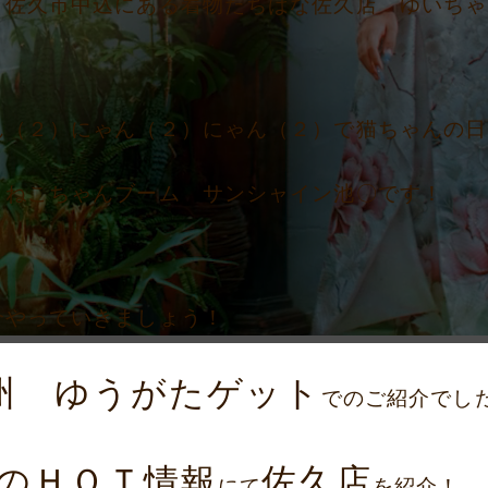
 佐久市中込にある着物たちばな佐久店 ゆいちゃ
ん（２）にゃん（２）にゃん（２）で猫ちゃんの
！ねこちゃんブーム サンシャイン池〇です！
介やっていきましょう！
州 ゆうがたゲット
でのご紹介でし
のＨＯＴ情報
佐久店
にて
を紹介！