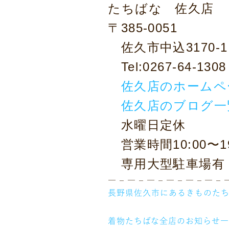
たちばな 佐久店
〒385-0051
佐久市中込3170-1
Tel:0267-64-13
ニュース
佐久店のホームペ
ギャラリー
佐久店のブログ一
イベント
水曜日定休
店舗一覧
営業時間10:00〜19
コラム
専用大型駐車場有
動画コンテンツ
― – ― – ― – ― – ― – ― – 
長野県佐久市にあるきものた
着物たちばな全店のお知らせ