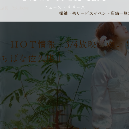
ニュース・リリース
ん店長 佐久店収録
振袖・袴
サービス
イベント
店舗一覧
Ｃ ＨＯＴ情報 3/4放映 ゆい
たちばな佐久店｜