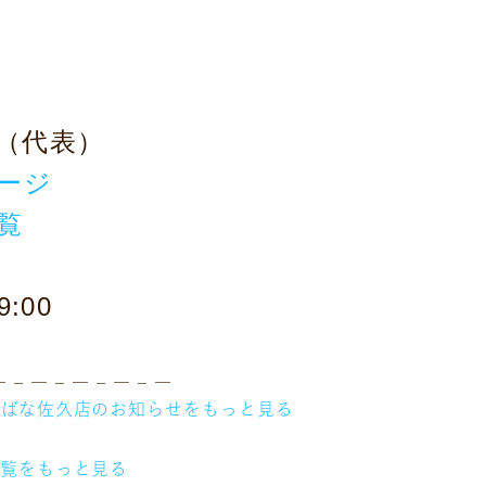
08（代表）
サービス
お客様相談室
ージ
企業情報
DM発送停止
クーリングオフ
覧
ビジョン
よくある質問
沿革
積立カード
サステナビリティ
:00
プライバシーポリシー
プレスリリース
古物営業法に基づく表
― – ― – ― – ― – ―
ちばな佐久店のお知らせをもっと見る
一覧をもっと見る