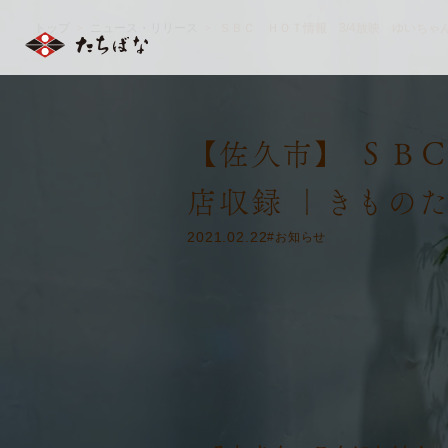
トップ
ニュース・リリース
ＳＢＣ ＨＯＴ情報 3/4放映 ゆいちゃ
＞
＞
【佐久市】 ＳＢ
店収録 ｜きもの
2021.02.22
#お知らせ