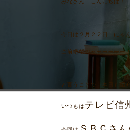
みなさん こんにちは！
今日は２月２２日 にゃ
空前絶後のっーーーーー
と言うことで 本日も紹
テレビ信
いつもは
ＳＢＣさん
今回は