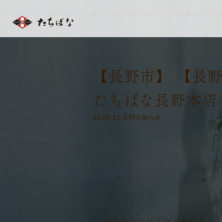
トップ
ニュース・リリース
【長野本店】ゆいちゃん総店長イベント開
＞
＞
【長野市】 【長
たちばな長野本店
2020.11.27
#お知らせ