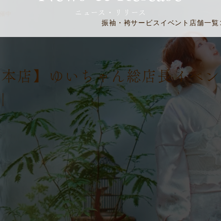
ニュース・リリース
催中
振袖・袴
サービス
イベント
店舗一覧
野本店】ゆいちゃん総店長イベン
｜