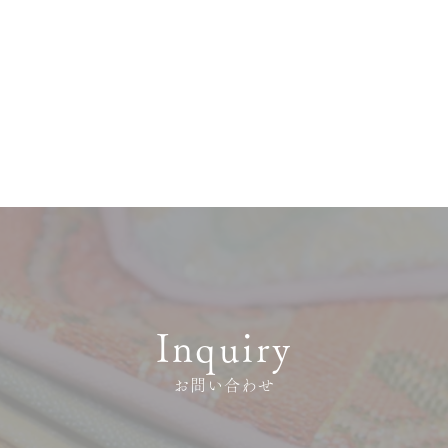
】
サービス
お客様相談室
Inquiry
企業情報
DM発送停止
クーリングオフ
ビジョン
お問い合わせ
よくある質問
沿革
積立カード
サステナビリティ