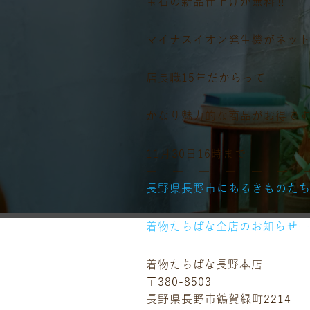
宝石の新品仕上げが無料‼️
マイナスイオン発生機がネット
店長職15年だからって
かなり魅力的な商品がお得です
11月30日16時まで
― – ― – ― – ― – ― – ― – 
長野県長野市にあるきものた
着物たちばな全店のお知らせ
着物たちばな長野本店
〒380-8503
長野県長野市鶴賀緑町2214