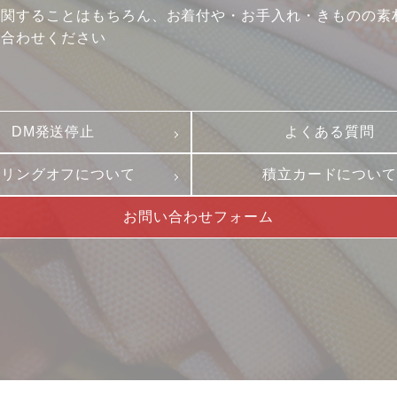
に関することはもちろん、お着付や・お手入れ・きものの素
プライバシーポリシー
プレスリリース
い合わせください
古物営業法に基づく表
DM発送停止
よくある質問
ーリングオフについて
積立カードについ
お問い合わせフォーム