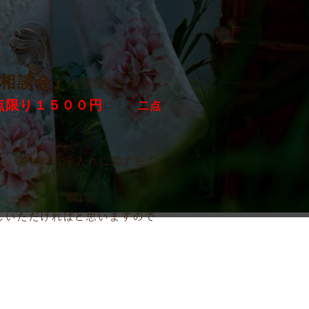
！
相談会』
を開催します！
点限り１５００円
に！！
二点
ど、着物のお手入れに関するご
しいただければと思いますので