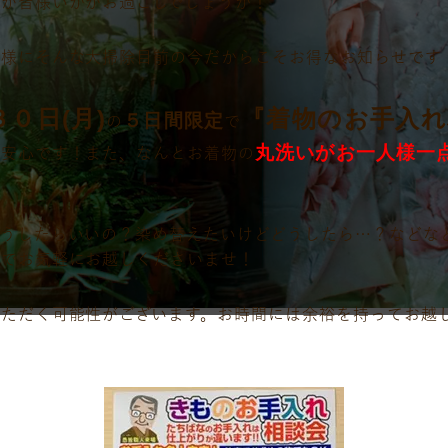
が皆様いかがお過ごしでしょうか！
皆様にそんな大掃除目前の今だからこそお得なお知らせです
０日(月)
『着物のお手入れ
５日間限定
の
で
丸洗いがお一人様一
で安心です！また、なんとお着物の
！
うしたらいいの？染め替えたいけどどうしたら…？などな
のでお気軽にお越しくださいませ！
ただく可能性がございます。お時間には余裕を持ってお越