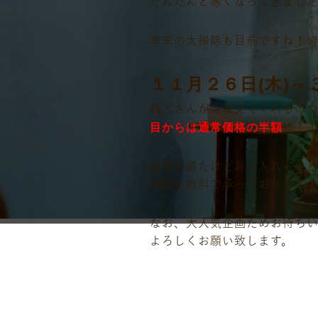
だんだんと寒くなってきました
年末の大掃除も目前ですね！
１１月２６日(木)～３
職人さんが直接見てくれるの
目からは通常価格の半額
に！
着物を着たけどお手入れってど
相談も無料で承っております
なお、大人気企画ためお待ちい
よろしくお願い致します。