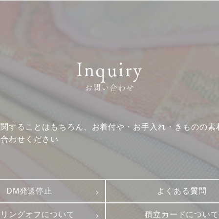
企業情報
DM発送停止
クーリングオフ
ビジョン
よくある質問
沿革
積立カード
サステナビリティ
Inquiry
プライバシーポリシー
プレスリリース
お問い合わせ
古物営業法に基づく表
に関することはもちろん、お着付や・お手入れ・きものの素
い合わせください
DM発送停止
よくある質問
ーリングオフについて
積立カードについ