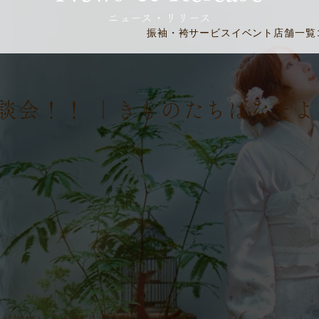
ニュース・リリース
振袖・袴
サービス
イベント
店舗一覧
談会！！ ｜きものたちばなそよ