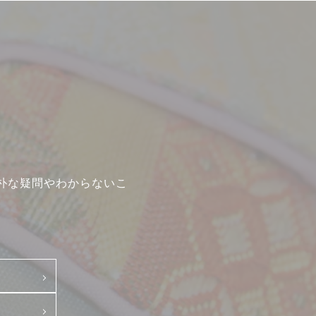
新卒
中途・パート
示
朴な疑問やわからないこ
て