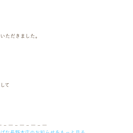
店いただきました。
して
― – ― – ― – ― – ―
ちばな長野本店のお知らせをもっと見る