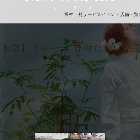
ニュース・リリース
振袖・袴
サービス
イベント
店舗一覧
野本店】きゃー ｜着物たちばな