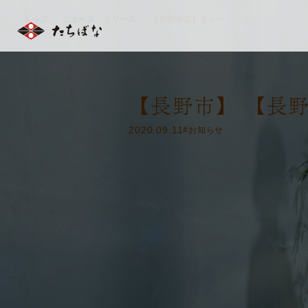
トップ
ニュース・リリース
【長野本店】きゃー
＞
＞
【長野市】 【長
2020.09.11
#お知らせ