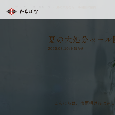
トップ
ニュース・リリース
夏の大処分セール開催の案内
＞
＞
夏の大処分セール
2020.08.10
#お知らせ
こんにちは、梅雨明け後は連日