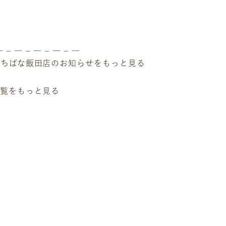
サービス
お客様相談室
企業情報
DM発送停止
クーリングオフ
ビジョン
― – ― – ― – ― – ―
よくある質問
沿革
たちばな飯田店のお知らせをもっと見る
積立カード
サステナビリティ
プライバシーポリシー
プレスリリース
一覧をもっと見る
古物営業法に基づく表
１