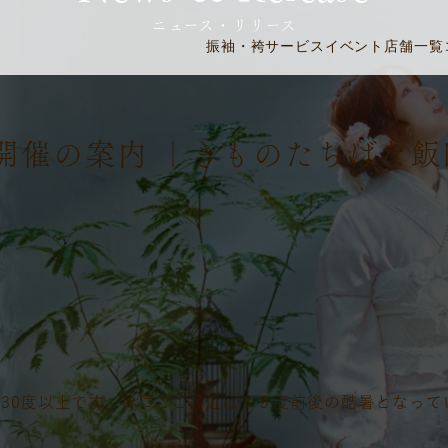
ニュース・リリース
振袖・袴
サービス
イベント
店舗一覧
開催の案内 ｜きものたちばな飯
30度以上です、特にここ最近は３５度前後の酷暑となって