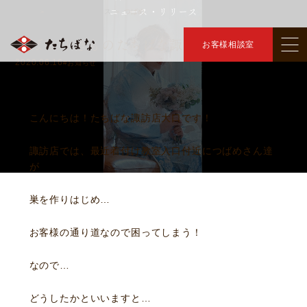
ニュース・リリース
トップ
ニュース・リリース
つばめ
＞
＞
つばめ ｜きものたちばな諏訪店｜
お客様相談室
2020.06.16
#お知らせ
こんにちは！たちばな諏訪店大口です！
諏訪店では、最近着付け教室入口付近につばめさん達
が
巣を作りはじめ…
お客様の通り道なので困ってしまう！
なので…
どうしたかといいますと…