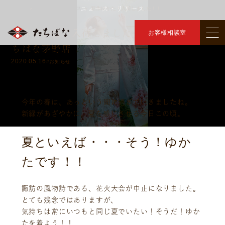
ニュース・リリース
トップ
ニュース・リリース
新作ゆかた！入荷しました！！
＞
＞
新作ゆかた！入荷しました！！ ｜きものた
お客様相談室
ちばな茅野店｜
2020.05.16
#お知らせ
今年の春は、あっという間に過ぎていきましたね。
新緑があざやかに、夏を感じさせる今日この頃。
夏といえば・・・そう！ゆか
たです！！
諏訪の風物詩である、花火大会が中止になりました。
とても残念ではありますが、
気持ちは常にいつもと同じ夏でいたい！そうだ！ゆか
たを着よう！！