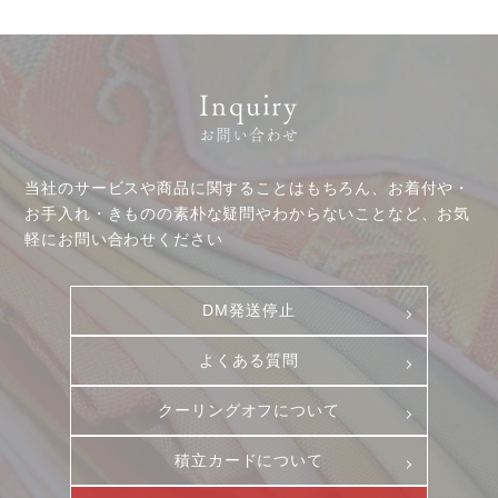
Inquiry
お問い合わせ
当社のサービスや商品に関することはもちろん、お着付や・
お客様相談室
採用情報
お手入れ・きものの素朴な疑問やわからないことなど、お気
軽にお問い合わせください
DM発送停止
新卒
クーリングオフ
中途・パート
DM発送停止
よくある質問
積立カード
よくある質問
プライバシーポリシー
クーリングオフについて
古物営業法に基づく表示
積立カードについて