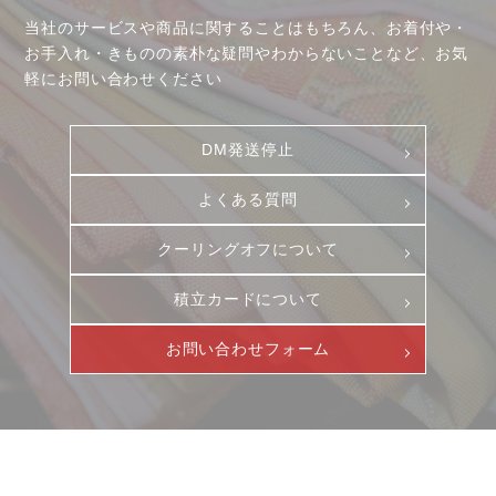
当社のサービスや商品に関することはもちろん、お着付や・
お手入れ・きものの素朴な疑問やわからないことなど、お気
軽にお問い合わせください
DM発送停止
よくある質問
クーリングオフについて
積立カードについて
お客様相談室
採用情報
DM発送停止
新卒
お問い合わせフォーム
クーリングオフ
中途・パート
よくある質問
積立カード
プライバシーポリシー