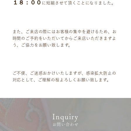
１８：００
に短縮させて頂くことになりました。
また、ご来店の際にはお客様の集中を避けるため、お
時間のご予約をいただいてからご来店いただきますよ
う、ご協力をお願い致します。
ニュース
サービス
ギャラリー
企業情報
ご不便、ご迷惑おかけいたしますが、感染拡大防止の
対応として、ご理解の程よろしくお願い致します。
イベント
ビジョン
店舗一覧
沿革
サステナビリティ
コラム
プレスリリース
動画コンテンツ
Inquiry
お問い合わせ