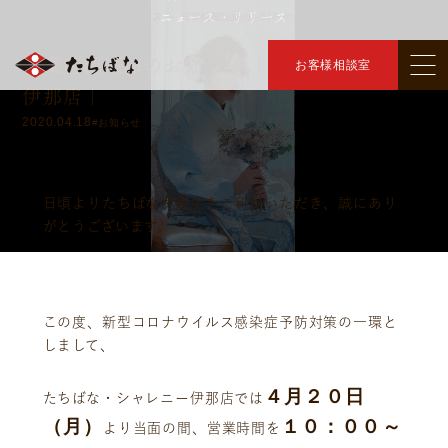
ニュース・リリース
トップ
ニュース・リリース
営業時間短縮のお知らせ
＞
＞
営業時間短縮のお知らせ ｜きものたちばな
お客様相談室
伊那店｜
2020.04.18
#お知らせ
日頃よりたちばな伊那店をご利用いただき、誠にあり
がとうございます。
この度、新型コロナウイルス感染症予防対策の一環と
しまして、
４月２０日
たちばな・シャレニー伊那店では
（月）
１０：００～
より当面の間、営業時間を