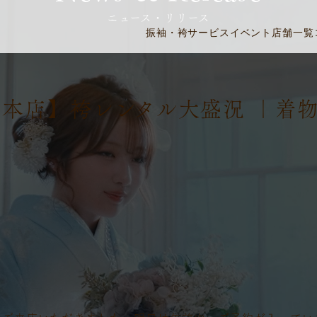
ニュース・リリース
振袖・袴
サービス
イベント
店舗一覧
野本店】袴レンタル大盛況 ｜着