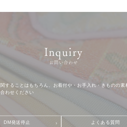
Inquiry
サービス
お客様相談室
お問い合わせ
企業情報
DM発送停止
クーリングオフ
ビジョン
に関することはもちろん、お着付や・お手入れ・きものの素
よくある質問
い合わせください
沿革
積立カード
サステナビリティ
プライバシーポリシー
プレスリリース
古物営業法に基づく表
DM発送停止
よくある質問