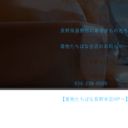
初日12組以上袴レンタル内覧
ご来店お待ちしてます！
― – ― – ― – ― – ― – ― – 
長野県長野市にあるきものた
着物たちばな全店のお知らせ
着物たちばな長野本店
〒380-8503
長野県長野市鶴賀緑町2214
TEL：
026-238-0500
【着物たちばな長野本店HPへ