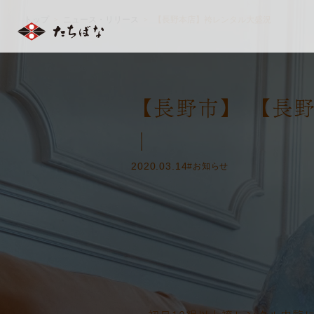
トップ
ニュース・リリース
【長野本店】袴レンタル大盛況
＞
＞
【長野市】 【長
｜
2020.03.14
#お知らせ