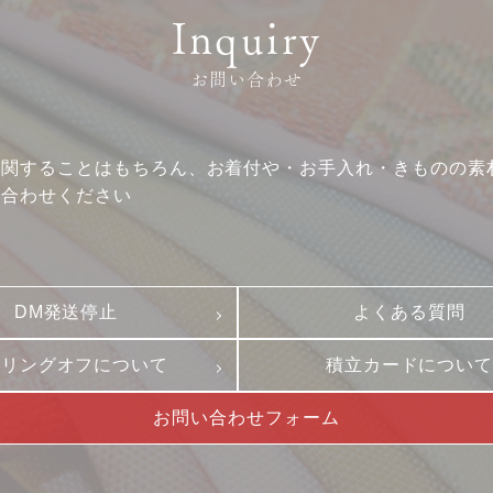
Inquiry
よくある質問
沿革
積立カード
サステナビリティ
お問い合わせ
プライバシーポリシー
プレスリリース
古物営業法に基づく表
に関することはもちろん、お着付や・お手入れ・きものの素
い合わせください
DM発送停止
よくある質問
ーリングオフについて
積立カードについ
お問い合わせフォーム