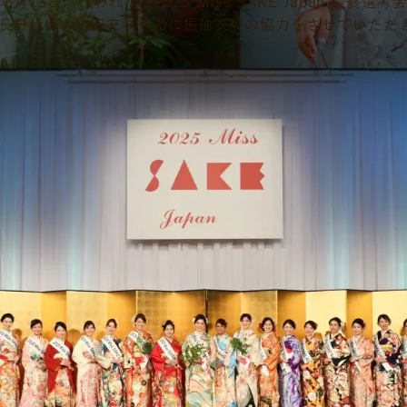
年6月13日に行われた、2025 Miss SAKE Japan 最終選
年の長野代表の内田充咲さんに振袖衣装の協力をさせていただ