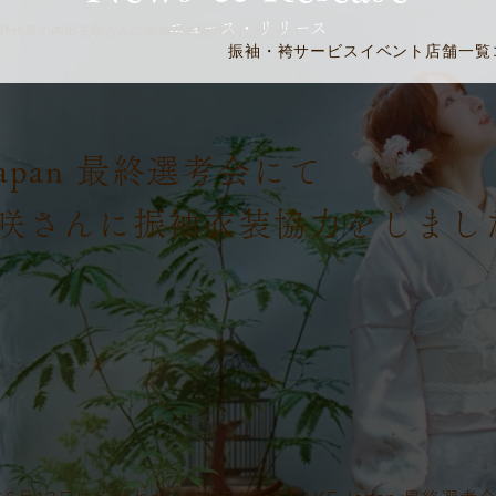
ニュース・リリース
野代表の内田充咲さんに振袖衣装協力をしました！
振袖・袴
サービス
イベント
店舗一覧
E Japan 最終選考会にて
咲さんに振袖衣装協力をしまし