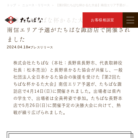
ニュース・リリース
トップ
ニュース・リリース
【第2回たちばな杯かるた大会】
南信エリア予選がたちばな諏訪店で開催されました
＞
＞
【第2回たちばな杯かるた大会】
お客様相談室
南信エリア予選がたちばな諏訪店で開催され
ました
2024.04.18
#プレスリリース
株式会社たちばな（本社：長野県長野市、代表取締役
社長：松本亮治）と長野県かるた協会が共催し、一般
社団法人全日本かるた協会の後援を受けた『第2回た
ちばな杯かるた大会』南信エリア予選が、たちばな諏
訪店で4月14日(日)に開催されました。出場者は県内
の学生で、出場者は全員袴姿で参加。たちばな長野本
店で5月26日(日)に開催予定の決勝大会に向けて、熱
戦が繰り広げられました。