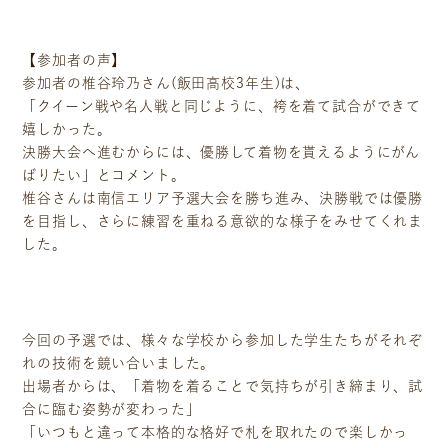
【参加者の声】
参加者の椎谷玲乃さん(飯田高校3年生)は、
「クイーン戦や名人戦と同じように、袴を着て試合ができて
嬉しかった。
決勝大会へ進むからには、優勝して着物を貰えるようにがん
ばりたい」とコメント。
椎谷さんは南信エリア予選大会を勝ち進み、決勝戦では優勝
を目指し、さらに練習を重ねる意欲的な様子をみせてくれま
お客様相談室
採用情報
した。
DM発送停止
新卒
クーリングオフ
中途・パート
よくある質問
今回の予選では、様々な学校から参加した学生たちがそれぞ
れの技術を競い合いました。
積立カード
出場者からは、「着物を着ることで気持ちが引き締まり、試
プライバシーポリシー
合に臨む姿勢が変わった」
古物営業法に基づく表示
「いつもと違って本格的な格好で札を取れたので楽しかっ