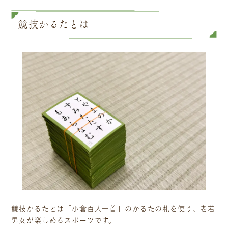
競技かるたとは
ニュース
サービス
ギャラリー
企業情報
イベント
ビジョン
店舗一覧
沿革
サステナビリティ
コラム
プレスリリース
動画コンテンツ
競技かるたとは「小倉百人一首」のかるたの札を使う、老若
男女が楽しめるスポーツです。