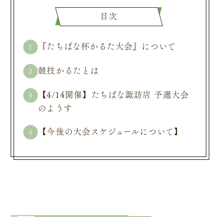
目次
『たちばな杯かるた大会』について
1
競技かるたとは
2
【4/14開催】たちばな諏訪店 予選大会
3
のようす
【今後の大会スケジュールについて】
4