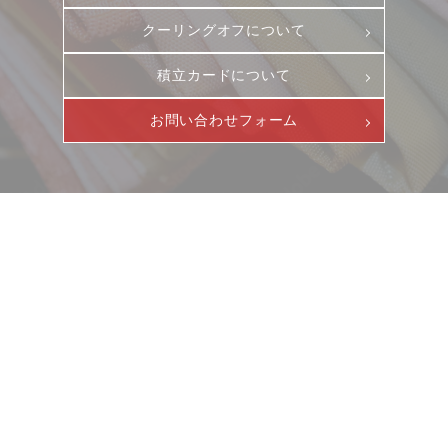
DM発送停止
新卒
クーリングオフについて
クーリングオフ
中途・パート
積立カードについて
よくある質問
積立カード
お問い合わせフォーム
プライバシーポリシー
古物営業法に基づく表示
ニュース
サービス
ギャラリー
企業情報
イベント
ビジョン
店舗一覧
沿革
サステナビリティ
コラム
プレスリリース
動画コンテンツ