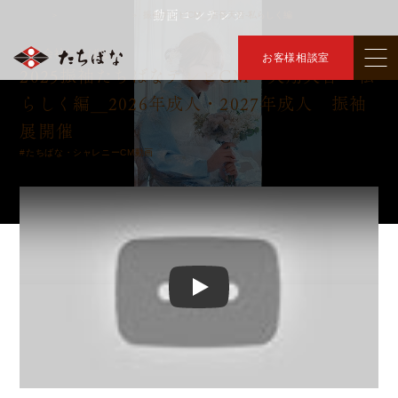
動画コンテンツ
トップ
動画コンテンツ
振袖テレビCM＿店長天音-私らしく編
＞
＞
株式会社たちばな
お客様相談室
2025振袖たちばなテレビCM 天翔天音－私
らしく編＿2026年成人・2027年成人 振袖
展開催
#たちばな・シャレニーCM動画
Play