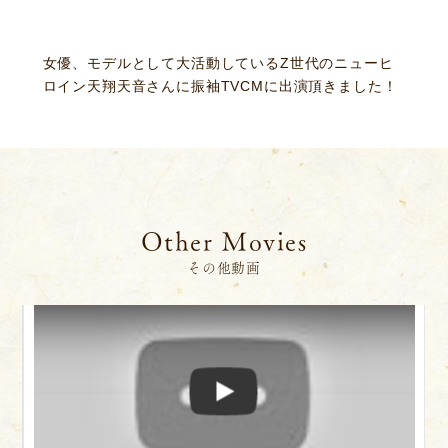
女優、モデルとして大活動しているZ世代のニューヒ
ロイン天翔天音さんに振袖TVCMに出演頂きました！
Other Movies
その他動画
×
ニュース
サービス
ギャラリー
企業情報
イベント
ビジョン
Play
店舗一覧
沿革
サステナビリティ
コラム
ポップアップ表示