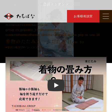
動画コンテンツ
トップ
動画コンテンツ
着物のたたみ方 本だたみ How to
＞
＞
お客様相談室
Warning
: Attempt to read property "name" on bool in
/home/xb202306/tachibana-
group.co.jp/public_html/corporate/wp-
content/themes/theme_tachibana/single-movie.php
on line
38
着物のたたみ方 本だたみ How to
#着付け教室CM・レッスン動画
Play