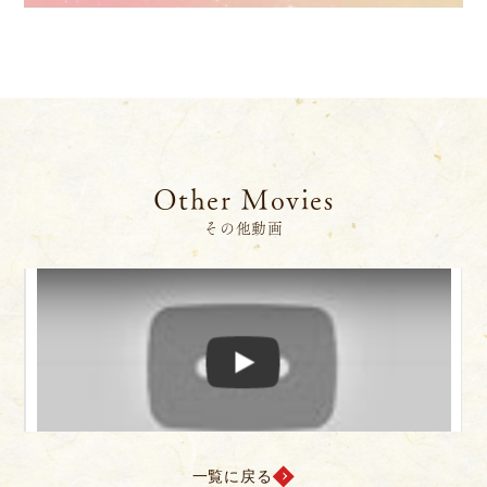
Other Movies
その他動画
×
ニュース
サービス
ギャラリー
企業情報
Play
イベント
ビジョン
店舗一覧
沿革
ポップアップ表示
サステナビリティ
コラム
一覧に戻る