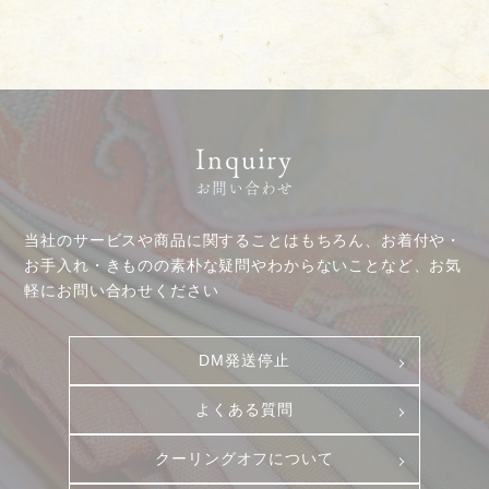
プレスリリース
動画コンテンツ
Inquiry
お問い合わせ
当社のサービスや商品に関することはもちろん、お着付や・
お手入れ・きものの素朴な疑問やわからないことなど、お気
軽にお問い合わせください
DM発送停止
よくある質問
お客様相談室
採用情報
クーリングオフについて
DM発送停止
新卒