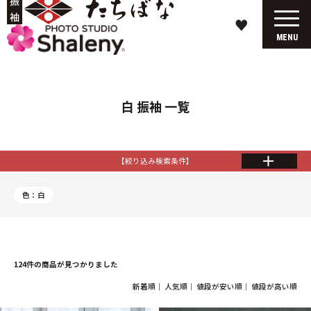
♥
MENU
白 振袖 一覧
【絞り込み検索条件】
色：白
124件の商品が見つかりました
新着順
｜
人気順
｜
値段が安い順
｜
値段が高い順