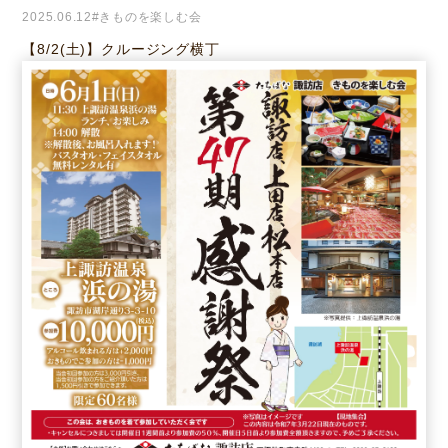
2025.06.12
#きものを楽しむ会
【8/2(土)】クルージング横丁
ニュース
サービス
ギャラリー
企業情報
イベント
ビジョン
店舗一覧
沿革
サステナビリティ
コラム
プレスリリース
動画コンテンツ