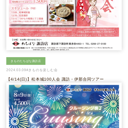
きものたちばな諏訪店
2024.03.09
#きものを楽しむ会
【4/14(日)】松本城100人会 諏訪・伊那合同ツアー