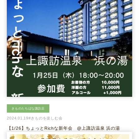
きものたちばな諏訪店
2024.01.19
#きものを楽しむ会
【1/26】ちょっとRichな新年会 @上諏訪温泉 浜の湯