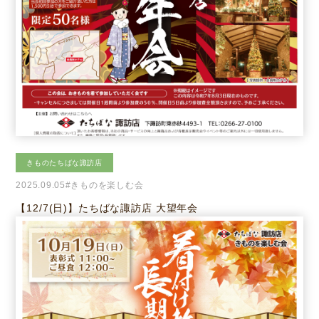
きものたちばな諏訪店
2025.09.05
#きものを楽しむ会
【12/7(日)】たちばな諏訪店 大望年会