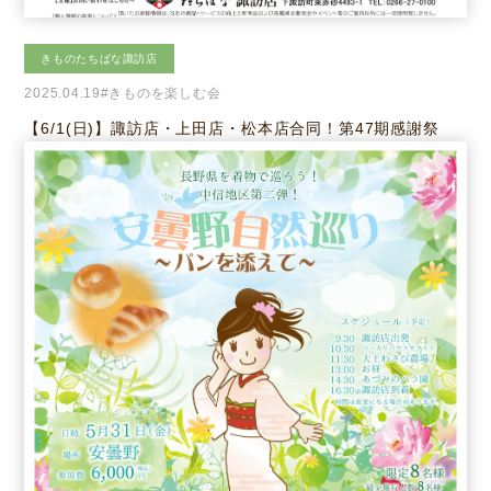
きものたちばな諏訪店
2025.04.19
#きものを楽しむ会
【6/1(日)】諏訪店・上田店・松本店合同！第47期感謝祭