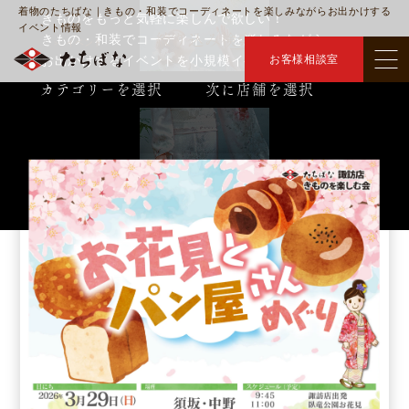
着物のたちばな｜きもの・和装でコーディネートを楽しみながらお出かけする
きものをもっと気軽に楽しんで欲しい！
イベント情報
きもの・和装でコーディネートを楽しみながら
絞り込み検索
トップ
イベント
＞
お出かけするイベントを小規模イベントも含めると
お客様相談室
各店で毎月複数回開催しております。