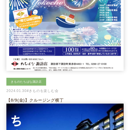
お客様相談室
採用情報
DM発送停止
新卒
クーリングオフ
中途・パート
きものたちばな諏訪店
よくある質問
2024.01.30
#きものを楽しむ会
積立カード
【8/9(金)】クルージング横丁
プライバシーポリシー
古物営業法に基づく表示