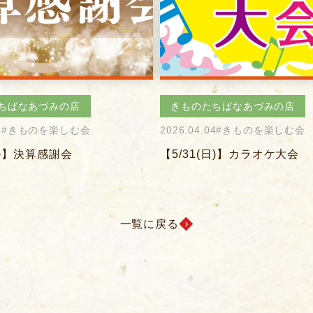
ちばなあづみの店
きものたちばなあづみの店
4
#きものを楽しむ会
2026.04.04
#きものを楽しむ会
(日)】カラオケ大会
【5/20(水)】平日の夕食会
一覧に戻る