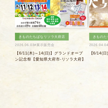
きものたちばなあづみの店
きものた
2026.04.04
#きものを楽しむ会
2026.04.0
オープ
【6/14(日)】決算感謝会
【5/31
大府】