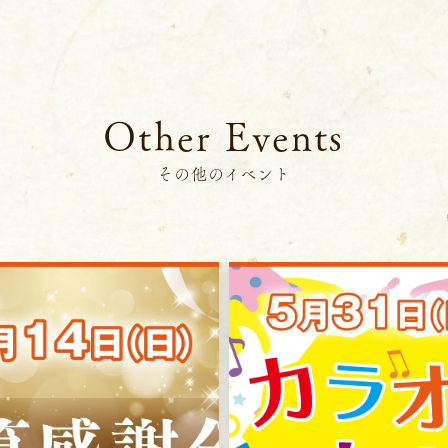
企業情報
DM発送停止
クーリングオフ
ビジョン
よくある質問
沿革
積立カード
サステナビリティ
Other Events
プライバシーポリシー
プレスリリース
古物営業法に基づく表
その他のイベント