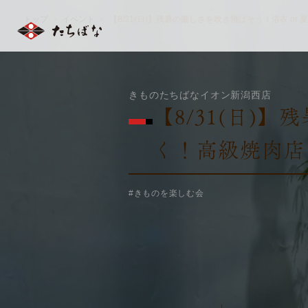
トップ
イベント
【8/31(日)】残暑の厳しさを吹き飛ばそう！浴衣 o
＞
＞
きものたちばなイオン新潟西店
【8/31(日)
く！高級焼肉店
#きものを楽しむ会