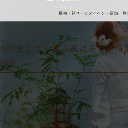
イベント
r 夏着物で行く！高級焼肉店の会
振袖・袴
サービス
イベント
店舗一覧
】残暑の厳しさを吹き飛ばそう！浴衣
の会