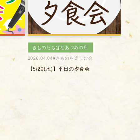
きものたちばなあづみの店
きも
2026.04.03
#きものを楽しむ会
2026.0
【4/12(日)】お花見会
【9/3
寺