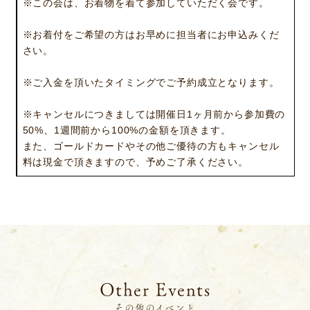
※この会は、お着物を着て参加していただく会です。
ギャラリー
企業情報
イベント
ビジョン
※お着付をご希望の方はお早めに担当者にお申込みくだ
さい。
店舗一覧
沿革
サステナビリティ
コラム
※ご入金を頂いたタイミングでご予約成立となります。
プレスリリース
動画コンテンツ
※キャンセルにつきましては開催日1ヶ月前から参加費の
50%、1週間前から100%の金額を頂きます。
また、ゴールドカードやその他ご優待の方もキャンセル
料は現金で頂きますので、予めご了承ください。
Other Events
その他のイベント