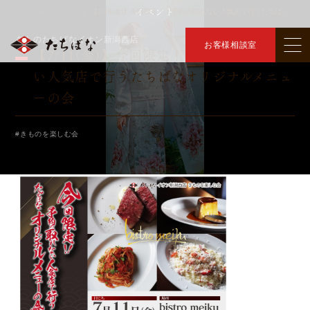
イベント
トップ
イベント
【7/11(金)】今回限定！！予約の取れない人気店で行うたちばなオリジナルメニューの会
＞
＞
きものたちばなイオン新潟西店
お客様相談室
【7/11(金)】今回限定！！予約の取れな
い人気店で行うたちばなオリジナルメニュ
ーの会
#きものを楽しむ会