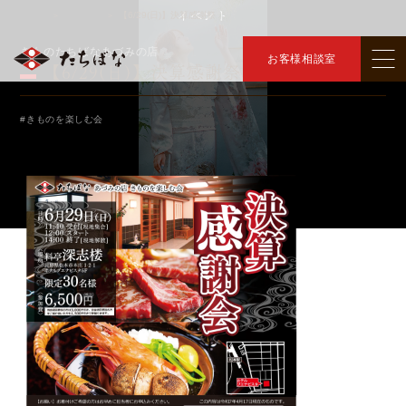
イベント
トップ
イベント
【6/29(日)】決算感謝祭
＞
＞
きものたちばなあづみの店
お客様相談室
【6/29(日)】決算感謝祭
#きものを楽しむ会