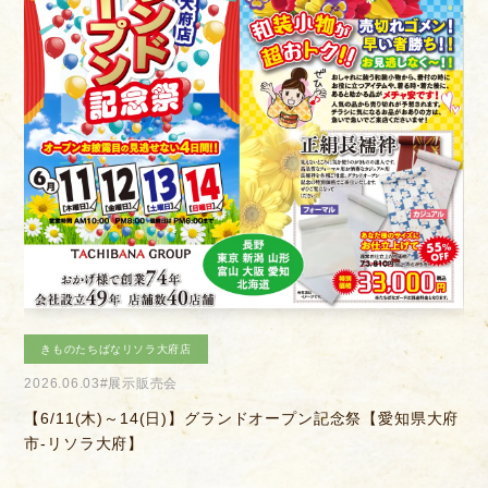
きものたちばなあづみの店
お客様相談室
採用情報
2026.04.04
#きものを楽しむ会
DM発送停止
新卒
大府
【6/14(日)】決算感謝会
クーリングオフ
中途・パート
よくある質問