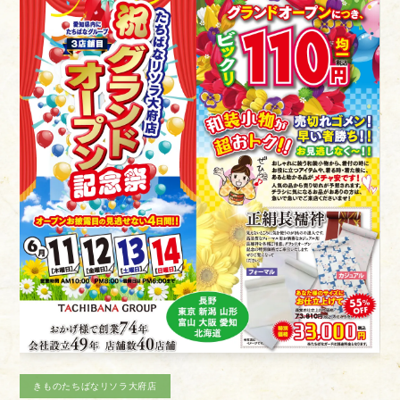
お客様相談室
採用情報
DM発送停止
新卒
クーリングオフ
中途・パート
よくある質問
積立カード
プライバシーポリシー
古物営業法に基づく表示
きものたちばなあづみの店