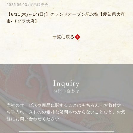
2026.04.04
#きものを楽しむ会
2
府
【6/14(日)】決算感謝会
【
一覧に戻る
Inquiry
お問い合わせ
当社のサービスや商品に関することはもちろん、お着付や・
お手入れ・きものの素朴な疑問やわからないことなど、お気
軽にお問い合わせください