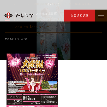
イベント
トップ
イベント
【5/18(日)】大感謝100パーティー 結 ～ Ueda collection ～
＞
＞
きものたちばなイオンスタイル上田店
お客様相談室
【5/18(日)】大感謝100パーティー 結 ～
Ueda collection ～
#きものを楽しむ会