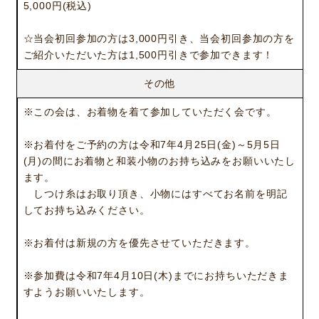
5,000円(税込)
☆当会初回参加の方は3,000円引き、当会初回参加の方を
ご紹介いただいた方は1,500円引きで参加できます！
その他
ニュース
サービス
※この会は、お着物を着て参加していただく会です。
ギャラリー
企業情報
※お着付をご予約の方は令和7年4月25日(金)～5月5日
イベント
ビジョン
(月)の間にお着物と和装小物のお持ち込みをお願いいたし
店舗一覧
沿革
ます。
サステナビリティ
コラム
しつけ糸はお取り頂き、小物にはすべてお名前を明記
してお持ち込みください。
プレスリリース
動画コンテンツ
※お着付は新規の方を優先させていただきます。
※参加費は令和7年4月10日(木)までにお持ちいただきま
すようお願いいたします。