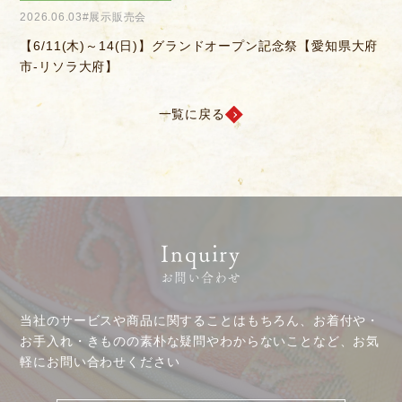
2026.04.04
#きものを楽しむ会
2
クーリングオフ
中途・パート
府
【6/14(日)】決算感謝会
【
よくある質問
積立カード
プライバシーポリシー
一覧に戻る
古物営業法に基づく表示
Inquiry
お問い合わせ
当社のサービスや商品に関することはもちろん、お着付や・
お手入れ・きものの素朴な疑問やわからないことなど、お気
軽にお問い合わせください