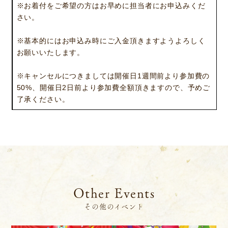
※お着付をご希望の方はお早めに担当者にお申込みくだ
イベント
ビジョン
さい。
店舗一覧
沿革
※基本的にはお申込み時にご入金頂きますようよろしく
サステナビリティ
コラム
お願いいたします。
プレスリリース
動画コンテンツ
※キャンセルにつきましては開催日1週間前より参加費の
50%、開催日2日前より参加費全額頂きますので、予めご
了承ください。
Other Events
その他のイベント