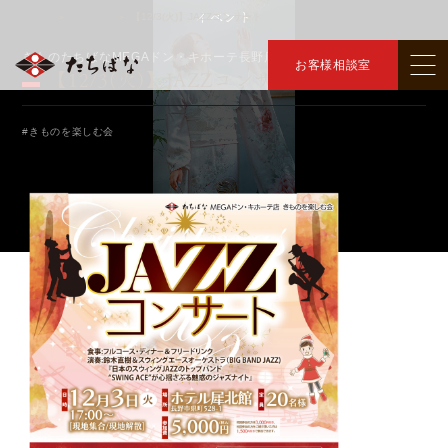
イベント
トップ
イベント
【12/3(火)】JAZZコンサート
＞
＞
きものたちばなMEGAドン・キホーテ長野店
お客様相談室
【12/3(火)】JAZZコンサート
#きものを楽しむ会