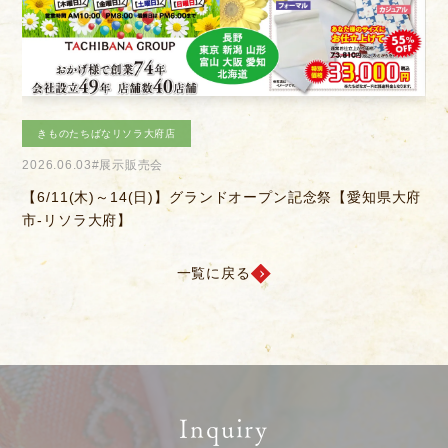
お客様相談室
採用情報
DM発送停止
新卒
クーリングオフ
中途・パート
きものたちばなあづみの店
よくある質問
2026.04.04
#きものを楽しむ会
2
積立カード
府
【6/14(日)】決算感謝会
【
プライバシーポリシー
古物営業法に基づく表示
一覧に戻る
Inquiry