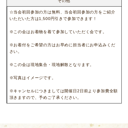
その他
ニュース
サービス
☆当会初回参加の方は無料、当会初回参加の方をご紹介
ギャラリー
企業情報
いただいた方は1,500円引きで参加できます！
イベント
ビジョン
※この会はお着物を着て参加していただく会です。
店舗一覧
沿革
サステナビリティ
コラム
※お着付をご希望の方はお早めに担当者にお申込みくだ
さい。
プレスリリース
動画コンテンツ
※この会は現地集合・現地解散となります。
※写真はイメージです。
※キャンセルにつきましては開催日2日前より参加費全額
頂きますので、予めご了承ください。