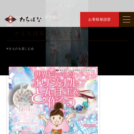
イベント
トップ
イベント
【11/4(月・祝)】世界に一つのオリジナルとんぼ玉を作ろう
＞
＞
きものたちばなイオン新潟西店
お客様相談室
【11/4(月・祝)】世界に一つのオリジナ
ルとんぼ玉を作ろう
#きものを楽しむ会