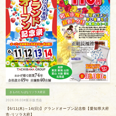
お客様相談室
採用情報
DM発送停止
新卒
クーリングオフ
中途・パート
よくある質問
積立カード
プライバシーポリシー
きものたちばなあづみの店
古物営業法に基づく表示
2026.04.04
#きものを楽しむ会
2
府
【6/14(日)】決算感謝会
【