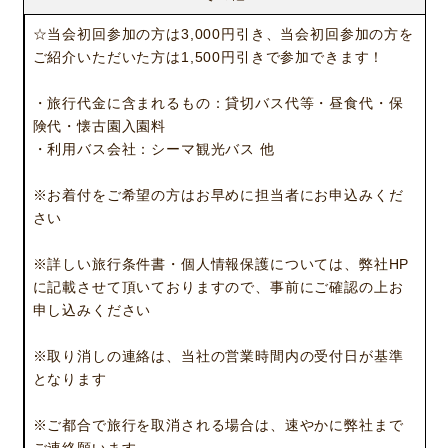
☆当会初回参加の方は3,000円引き、当会初回参加の方を
ご紹介いただいた方は1,500円引きで参加できます！
・旅行代金に含まれるもの：貸切バス代等・昼食代・保
ニュース
サービス
険代・懐古園入園料
ギャラリー
企業情報
・利用バス会社：シーマ観光バス 他
イベント
ビジョン
※お着付をご希望の方はお早めに担当者にお申込みくだ
店舗一覧
沿革
さい
サステナビリティ
コラム
※詳しい旅行条件書・個人情報保護については、弊社HP
プレスリリース
動画コンテンツ
に記載させて頂いておりますので、事前にご確認の上お
申し込みください
※取り消しの連絡は、当社の営業時間内の受付日が基準
となります
※ご都合で旅行を取消される場合は、速やかに弊社まで