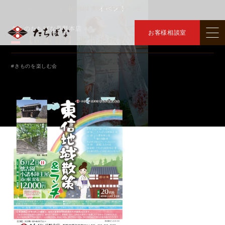
イベント
トップ
イベント
【6/2(日)】東信地域散策＆ランチ
＞
＞
きものたちばな長野本店
お客様相談室
【6/2(日)】東信地域散策＆ランチ
#きものを楽しむ会