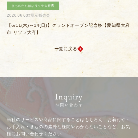
きものたちばなあづみの店
2026.04.04
#きものを楽しむ会
愛知県大府
【6/14(日)】決算感謝会
お客様相談室
採用情報
一覧に戻る
DM発送停止
新卒
クーリングオフ
中途・パート
よくある質問
積立カード
Inquiry
プライバシーポリシー
お問い合わせ
古物営業法に基づく表示
当社のサービスや商品に関することはもちろん、お着付や・
お手入れ・きものの素朴な疑問やわからないことなど、お気
軽にお問い合わせください