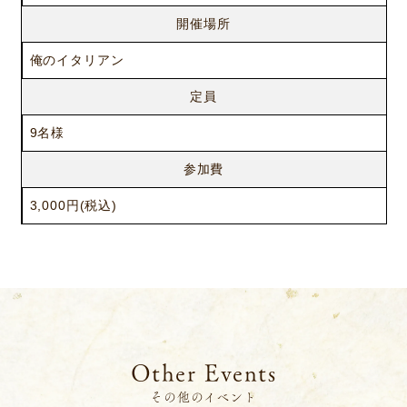
開催場所
俺のイタリアン
定員
9名様
参加費
3,000円(税込)
ニュース
サービス
ギャラリー
企業情報
イベント
ビジョン
店舗一覧
沿革
サステナビリティ
コラム
Other Events
プレスリリース
動画コンテンツ
その他のイベント