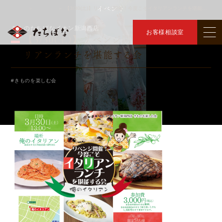
イベント
トップ
イベント
【3/30(土)】リベンジ開催！今度こそイタリアンランチを堪能する会
＞
＞
きものたちばなイオン新潟西店
お客様相談室
【3/30(土)】リベンジ開催！今度こそイタ
リアンランチを堪能する会
#きものを楽しむ会