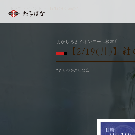
トップ
イベント
【2/19(月)】紬の会
＞
＞
あかしろきイオンモール松本店
【2/19(月)】
#きものを楽しむ会