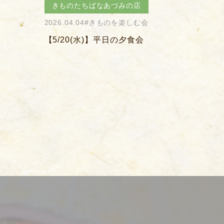
きものたちばなあづみの店
きも
2026.04.03
#きものを楽しむ会
2026.0
【4/12(日)】お花見会
【9/3
寺