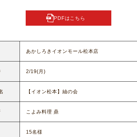
PDFはこちら
あかしろきイオンモール松本店
時
2/19(月)
名
【イオン松本】紬の会
所
こよみ料理 鼎
15名様