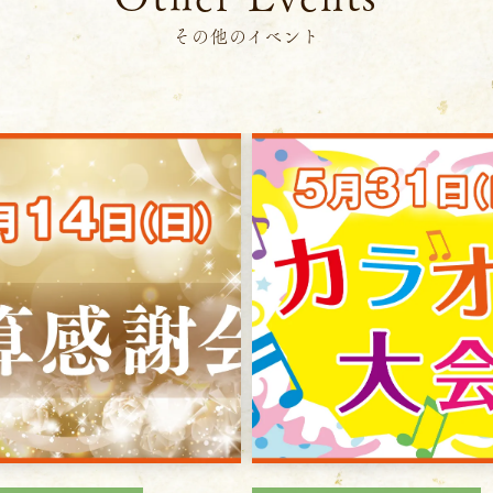
その他のイベント
サービス
お客様相談室
企業情報
DM発送停止
クーリングオフ
ビジョン
よくある質問
沿革
積立カード
サステナビリティ
プライバシーポリシー
プレスリリース
古物営業法に基づく表