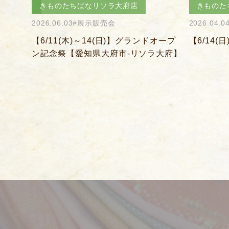
きものたちばなあづみの店
きものた
2026.04.04
#きものを楽しむ会
2026.04.0
オープ
【6/14(日)】決算感謝会
【5/31
大府】