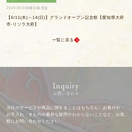
2026.04.04
#きものを楽しむ会
2
府
【6/14(日)】決算感謝会
【
お客様相談室
採用情報
一覧に戻る
DM発送停止
新卒
クーリングオフ
中途・パート
よくある質問
積立カード
Inquiry
プライバシーポリシー
お問い合わせ
古物営業法に基づく表示
当社のサービスや商品に関することはもちろん、お着付や・
お手入れ・きものの素朴な疑問やわからないことなど、お気
軽にお問い合わせください