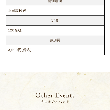
開催場所
上田高砂殿
定員
120名様
参加費
3,500円(税込)
ニュース
サービス
ギャラリー
企業情報
イベント
ビジョン
店舗一覧
沿革
サステナビリティ
コラム
Other Events
プレスリリース
動画コンテンツ
その他のイベント