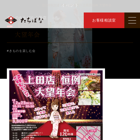
イベント
トップ
イベント
【12/23(土)】今年もやるぞ！上田店恒例 大望年会
＞
＞
きものたちばな上田店
お客様相談室
【12/23(土)】今年もやるぞ！上田店恒例
大望年会
#きものを楽しむ会