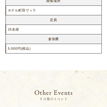
開催場所
ホテル町田ヴィラ
定員
25名様
参加費
5,000円(税込)
ニュース
サービス
ギャラリー
企業情報
イベント
ビジョン
店舗一覧
沿革
サステナビリティ
コラム
Other Events
プレスリリース
動画コンテンツ
その他のイベント