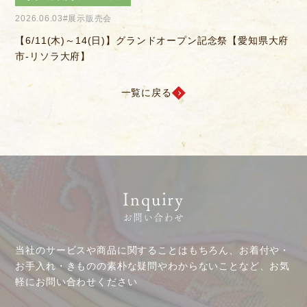
2026.04.04
#きものを楽しむ会
2
府
【6/14(日)】決算感謝会
お客様相談室
採用情報
一覧に戻る
DM発送停止
新卒
クーリングオフ
中途・パート
よくある質問
積立カード
Inquiry
プライバシーポリシー
お問い合わせ
古物営業法に基づく表示
当社のサービスや商品に関することはもちろん、お着付や・
お手入れ・きものの素朴な疑問やわからないことなど、お気
軽にお問い合わせください