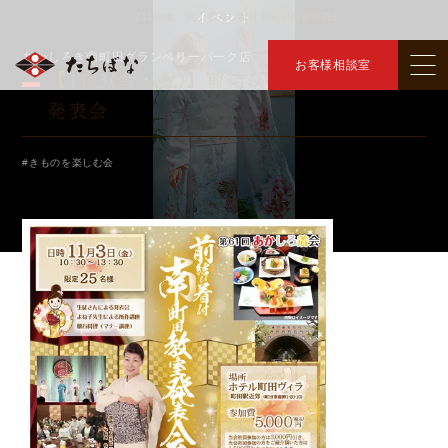
イベント
トップ
イベント
【11/3(金・祝)】前結び着付 南町田教室発表会
＞
＞
あかしろき南町田グランベリーパーク店
お客様相談室
【11/3(金・祝)】前結び着付 南町田教室
発表会
#きものを楽しむ会