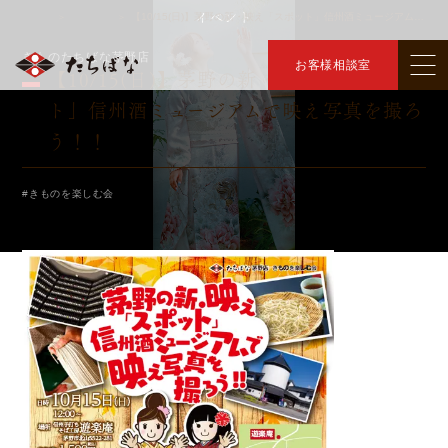
イベント
トップ
イベント
【10/15(日)】茅野の新・映え「スポット」信州酒ミュージアムで映え写真を撮ろう！！
＞
＞
きものたちばな茅野店
お客様相談室
【10/15(日)】茅野の新・映え「スポッ
ト」信州酒ミュージアムで映え写真を撮ろ
う！！
#きものを楽しむ会