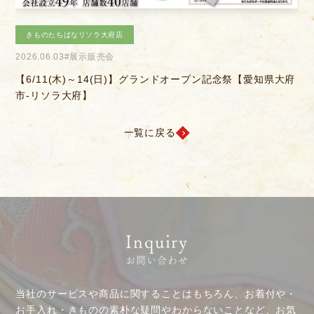
きものたちばなあづみの店
2026.04.04
#きものを楽しむ会
知県大府
【6/14(日)】決算感謝会
お客様相談室
採用情報
一覧に戻る
DM発送停止
新卒
クーリングオフ
中途・パート
よくある質問
積立カード
プライバシーポリシー
Inquiry
古物営業法に基づく表示
お問い合わせ
当社のサービスや商品に関することはもちろん、お着付や・
お手入れ・きものの素朴な疑問やわからないことなど、お気