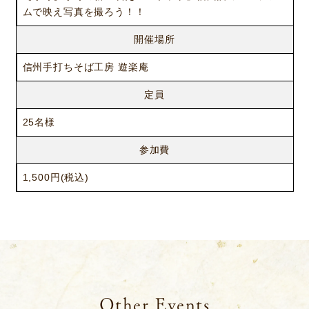
ムで映え写真を撮ろう！！
開催場所
信州手打ちそば工房 遊楽庵
定員
25名様
参加費
1,500円(税込)
ニュース
サービス
ギャラリー
企業情報
イベント
ビジョン
店舗一覧
沿革
サステナビリティ
コラム
プレスリリース
動画コンテンツ
Other Events