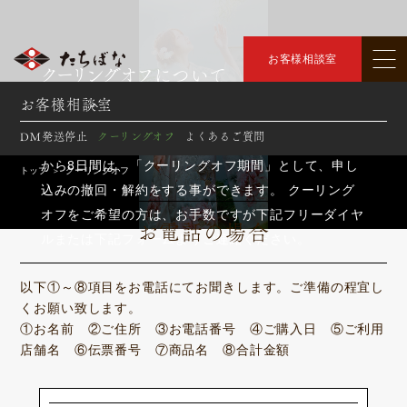
お客様相談室
クーリングオフについて
お客様相談室
たちばなは、独自にクーリングオフ制度を設けており
DM発送停止
クーリングオフ
よくあるご質問
ます。 商品の「申込書（契約書）」を受領された日
から8日間は、「クーリングオフ期間」として、申し
トップ
クーリングオフ
＞
込みの撤回・解約をする事ができます。 クーリング
オフをご希望の方は、お手数ですが下記フリーダイヤ
お電話の場合
ルまたは下記フォームよりご連絡ください。
以下①～⑧項目をお電話にてお聞きします。ご準備の程宜し
くお願い致します。
①お名前 ②ご住所 ③お電話番号 ④ご購入日 ⑤ご利用
店舗名 ⑥伝票番号 ⑦商品名 ⑧合計金額