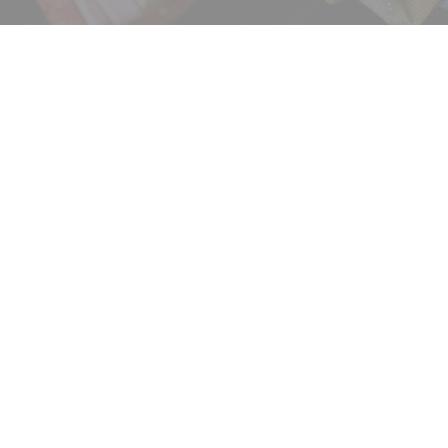
ニュース
サービス
ギャラリー
企業情報
イベント
ビジョン
店舗一覧
沿革
サステナビリティ
コラム
プレスリリース
動画コンテンツ
お客様相談室
採用情報
DM発送停止
新卒
クーリングオフ
中途・パート
よくある質問