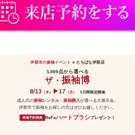
伊那市の振袖イベント
たちばな伊那店
◆
3,000点から選べる
振袖博
ザ・
8/13
▶17
（木）
（月）
5日間限定開催
成人式の
振袖レンタル・振袖購入
が選べる大展示会。
伊那市で振袖をお探しの方はぜひお越しください。
ハートブラシ
ReFa
プレゼント！
来場予約特典