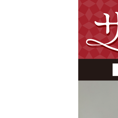
イベント概要＆開催日程 ─ 2025 年
来場予約は Web で簡単 30 秒／
3000 点から選べる新作＆
人気ブランド別おすすめ〈希空のふり
古典柄コレクション／推しカラー
レンタル vs 購入 vs ママ
前撮り撮影＆当日お支度｜シ
会場アクセス｜末広町(バス停
来場特典：ReFaハートブラシ 
【地域 No.1 振袖取扱3000点】たちばな伊那店振袖博 1/16–25 振袖レンタル・購入フェア｜成人