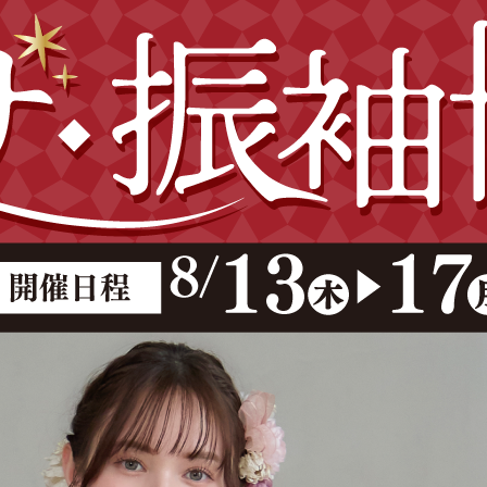
8/13(水)-15(金)〈10:00-
当日受付も可
ブランド振袖ラインナップ｜レン
そで・出口夏希・NATSUMIMI
早見表
振り比較相談【費用・メリット一目
ャレニー伊那店で随時受付中
)徒歩4分・駐車場完備
or 有名コーヒー店ギフト券 2,
式準備は今がチャンス