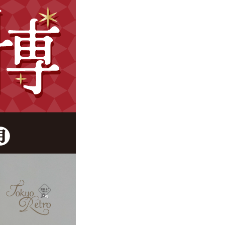
最終16:00〉
タル・購入両対応
他〉
瞭然】
000 円分を全員に！